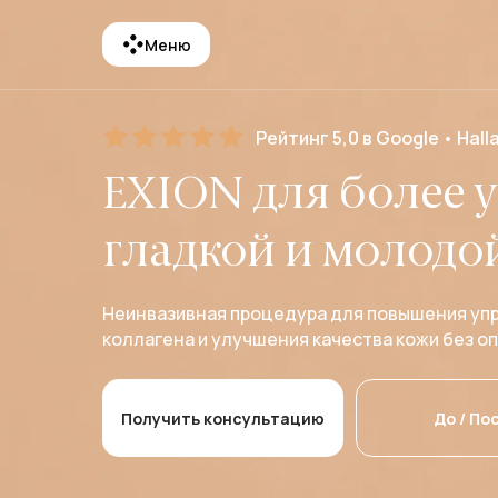
Меню
Рейтинг 5,0 в Google • Hall
EXION для более 
гладкой и молодо
Неинвазивная процедура для повышения упр
коллагена и улучшения качества кожи без о
Получить консультацию
До / По