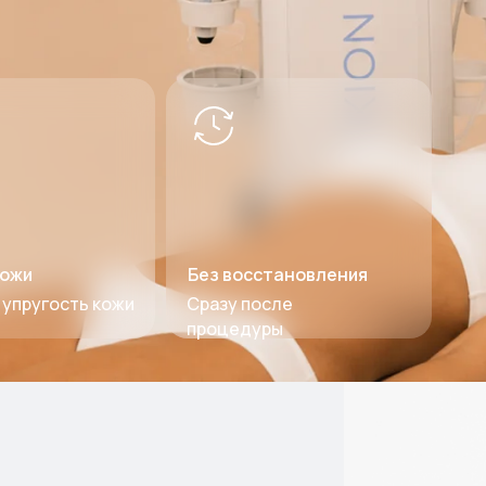
кожи
Без восстановления
упругость кожи
Сразу после
процедуры