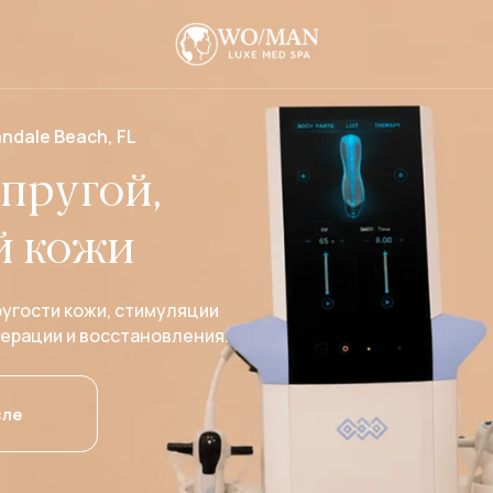
andale Beach, FL
упругой,
й кожи
угости кожи, стимуляции
перации и восстановления.
сле