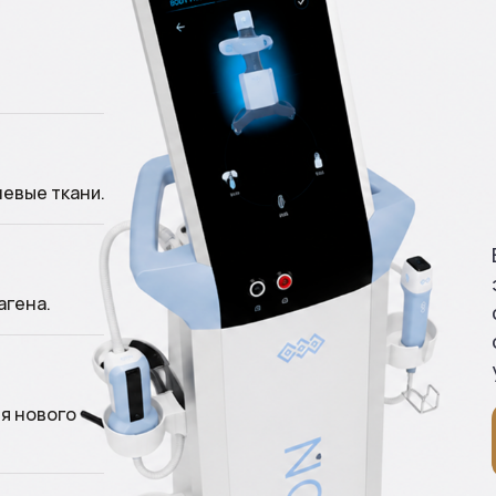
евые ткани.
агена.
я нового