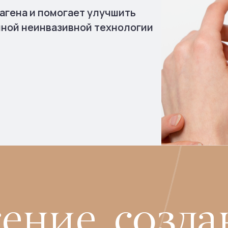
агена и помогает улучшить
нной неинвазивной технологии
ние, созда